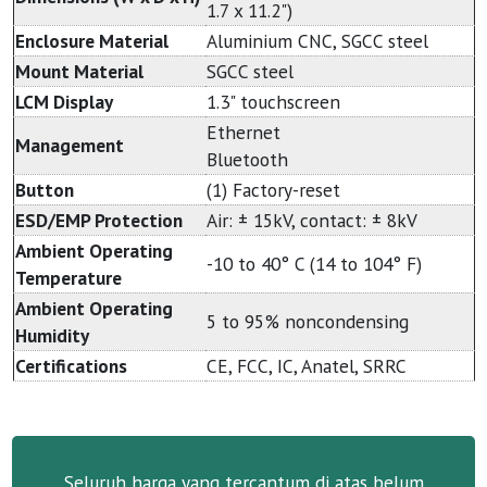
1.7 x 11.2")
Enclosure Material
Aluminium CNC, SGCC steel
Mount Material
SGCC steel
LCM Display
1.3" touchscreen
Ethernet
Management
Bluetooth
Button
(1) Factory-reset
ESD/EMP Protection
Air: ± 15kV, contact: ± 8kV
Ambient Operating
-10 to 40° C (14 to 104° F)
Temperature
Ambient Operating
5 to 95% noncondensing
Humidity
Certifications
CE, FCC, IC, Anatel, SRRC
Seluruh harga yang tercantum di atas belum