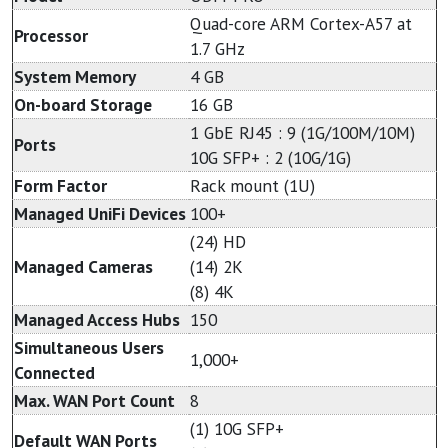
Quad-core ARM Cortex-A57 at
Processor
1.7 GHz
System Memory
4 GB
On-board Storage
16 GB
1 GbE RJ45 : 9 (1G/100M/10M)
Ports
10G SFP+ : 2 (10G/1G)
Form Factor
Rack mount (1U)
Managed UniFi Devices
100+
(24) HD
Managed Cameras
(14) 2K
(8) 4K
Managed Access Hubs
150
Simultaneous Users
1,000+
Connected
Max. WAN Port Count
8
(1) 10G SFP+
Default WAN Ports