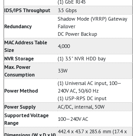
(1) GbE RJ45
IDS/IPS Throughput
3.5 Gbps
Shadow Mode (VRRP) Gateway
Redundancy
Failover
DC Power Backup
MAC Address Table
4,000
Size
NVR Storage
(1) 3.5" NVR HDD bay
Max. Power
33W
Consumption
(1) Universal AC input, 100—
Power Method
240V AC, 50/60 Hz
(1) USP-RPS DC input
Power Supply
AC/DC, internal, 50W
Supported Voltage
100—240V AC
Range
442.4 x 43.7 x 285.6 mm (17.4 x
Dimensions (W x D x H)