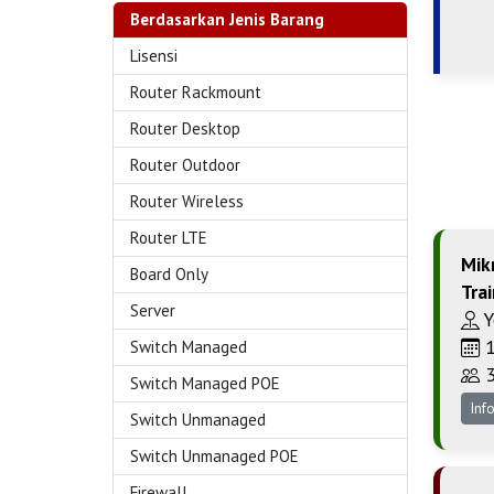
Berdasarkan Jenis Barang
Lisensi
Router Rackmount
Router Desktop
Router Outdoor
Router Wireless
Router LTE
Mikr
Board Only
Tra
Server
Y
1
Switch Managed
3
Switch Managed POE
Inf
Switch Unmanaged
Switch Unmanaged POE
Firewall