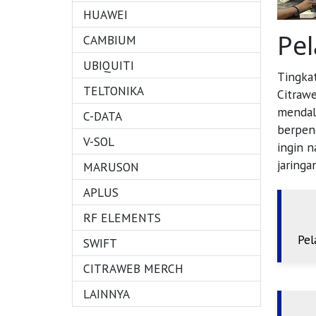
HUAWEI
Pel
CAMBIUM
UBIQUITI
Tingkat
TELTONIKA
Citrawe
mendala
C-DATA
berpeng
V-SOL
ingin n
jaringa
MARUSON
APLUS
RF ELEMENTS
Pel
SWIFT
CITRAWEB MERCH
LAINNYA