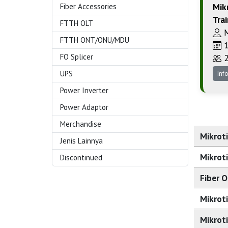
Mikr
Fiber Accessories
Tra
FTTH OLT
M
FTTH ONT/ONU/MDU
1
FO Splicer
2
UPS
Inf
Power Inverter
Power Adaptor
Merchandise
Mikroti
Jenis Lainnya
Mikroti
Discontinued
Fiber O
Mikroti
Mikroti