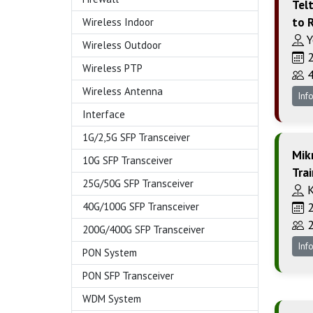
Tel
to 
Wireless Indoor
Y
Wireless Outdoor
2
Wireless PTP
4
Wireless Antenna
Inf
Interface
1G/2,5G SFP Transceiver
Mikr
10G SFP Transceiver
Tra
25G/50G SFP Transceiver
K
2
40G/100G SFP Transceiver
2
200G/400G SFP Transceiver
Inf
PON System
PON SFP Transceiver
WDM System