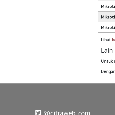
Mikroti
Mikroti
Mikroti
Lihat
k
Lain-
Untuk m
Dengan
@citraweb_com