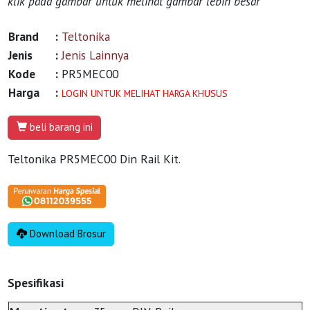
klik pada gambar untuk melihat gambar lebih besar
Brand
:
Teltonika
Jenis
:
Jenis Lainnya
Kode
:
PR5MEC00
Harga
:
LOGIN UNTUK MELIHAT HARGA KHUSUS
beli barang ini
Teltonika PR5MEC00 Din Rail Kit.
Download Brosur
Spesifikasi