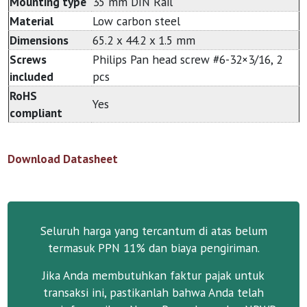
Mounting type
35 mm DIN Rail
Material
Low carbon steel
Dimensions
65.2 x 44.2 x 1.5 mm
Screws
Philips Pan head screw #6-32×3/16, 2
included
pcs
RoHS
Yes
compliant
Download Datasheet
Seluruh harga yang tercantum di atas belum
termasuk PPN 11% dan biaya pengiriman.
Jika Anda membutuhkan faktur pajak untuk
transaksi ini, pastikanlah bahwa Anda telah